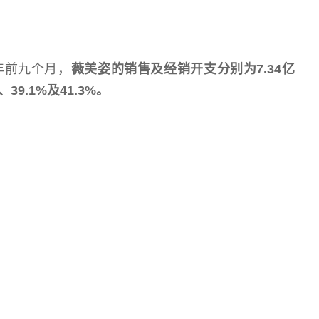
1年前九个月，
薇美姿的销售及经销开支分别为7.34亿
39.1%及41.3%。