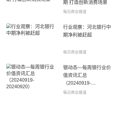
期 打造创新消费场景
每日商业报道
行业观察：河北银行中
期净利被赶超
每日商业报道
银动态—每周银行业价
值资讯汇总
（20240919-
20240920）
每日商业报道