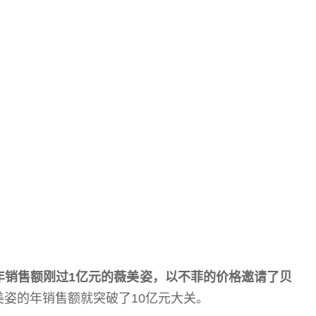
0年销售额刚过1亿
元
的
薇美姿
，以不菲的价格邀请了贝
薇美姿的年销售额就突破了10亿元大关。