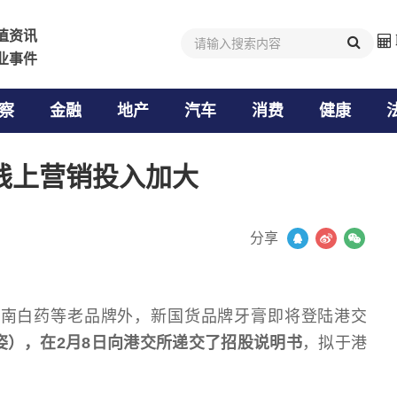
值资讯
值资讯
业事件
业事件
察
金融
地产
汽车
消费
健康
线上营销投入加大
分享
云南白药等老品牌外，新国货品牌牙膏即将登陆港交
姿），在2月8日向港交所递交了招股说明书
，拟于港