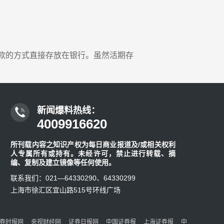
直接‬存放‬在‬‬银行‬。虽然‬活期‬存
新闻爆料热线：
4009916620
所刊载内容之知识产权为每日商业报道及/或相关权利
人专属所有或持有。未经许可，禁止进行转载、摘
编、复制及建立镜像等任何使用。
联系我们：021—64330290、64330299
上海市徐汇区宜山路515号环线广场
券时报网
央视财经网
证券日报网
中国证券报
上海证券报
中