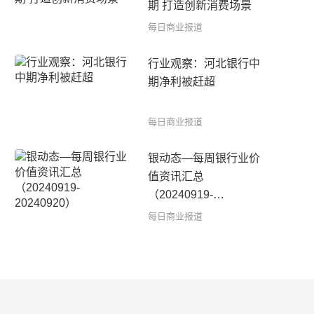
期 打造创新消费场景
每日商业报道
行业观察：河北银行中
期净利被赶超
每日商业报道
银动态—每周银行业价
值资讯汇总
（20240919-
20240920）
每日商业报道