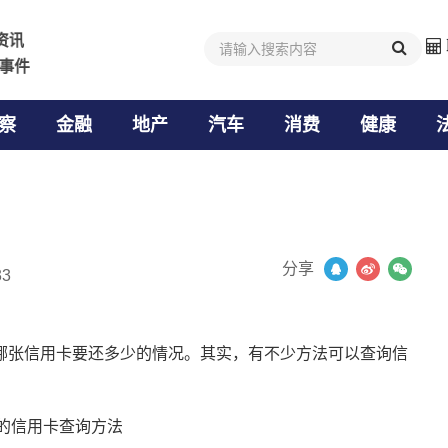
值资讯
值资讯
业事件
业事件
察
金融
地产
汽车
消费
健康
分享
33
哪张信用卡要还多少的情况。其实，有不少方法可以查询信