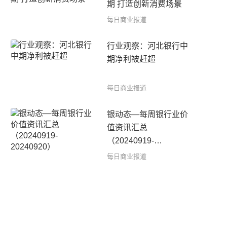
期 打造创新消费场景
每日商业报道
行业观察：河北银行中
期净利被赶超
每日商业报道
银动态—每周银行业价
值资讯汇总
（20240919-
20240920）
每日商业报道