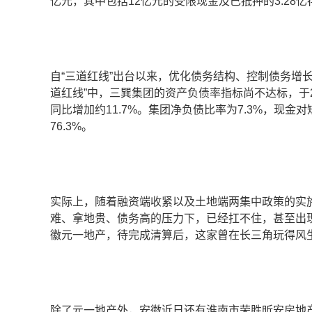
亿元，其中包括12亿元的受限现金及已抵押的3.28亿
自“三道红线”出台以来，优化债务结构、控制债务增
道红线”中，三巽集团的资产负债率指标尚不达标，于20
同比增加约11.7%。集团净负债比率为7.3%，现金
76.3%。
实际上，随着融资端收紧以及土地端两集中政策的实
难、拿地贵、债务高的压力下，已经扛不住，甚至出
徽元一地产，待完成清算后，这家曾在长三角玩得风
除了元一地产外，安徽近日还有淮南市荣胜昕安房地