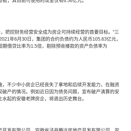
存款，其目前可使用的现金仅有6.56亿元。
长，把控财务经营安全成为房企可持续经营的首要目标。“三
21年6月30日，集团的合约负债约为人民币105.63亿元，
对短期借贷比率为1.5倍，剔除预收楼款的资产负债率为
施，不少中小房企已经丧失了拿地和后续开发能力，在融资
现破产的情况。例如近日因为债务问题，宣布破产清算的安
生水起的安徽老牌房企，将退出历史舞台。
产开发有限公司、安徽省泾县腾达房地产开发有限公司、安