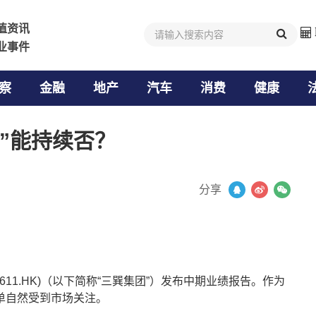
值资讯
值资讯
业事件
业事件
察
金融
地产
汽车
消费
健康
”能持续否？
分享
11.HK)（以下简称“三巽集团”）发布中期业绩报告。作为
单自然受到市场关注。