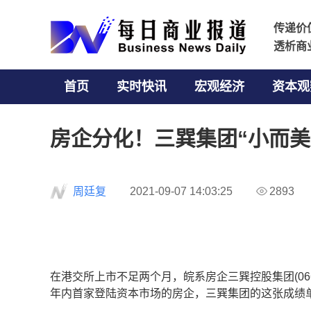
传递价
传递价
透析商
透析商
首页
实时快讯
宏观经济
资本观
房企分化！三巽集团“小而美
周廷复
2021-09-07 14:03:25
2893
在港交所上市不足两个月，皖系房企三巽控股集团(066
年内首家登陆资本市场的房企，三巽集团的这张成绩