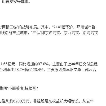
，山东泰安等城市。
及“两横三纵”的战略布局。其中，“2+X”指环沪、环皖城市群
海线沿线重点城市，“三纵”即京沪高铁、京九高铁、沿海高铁
.66亿元，同比增加约97.0%，主要由于上半年已交付总建
毛利率由28.2%降至23.4%，主要原因是阜阳文华上郡及合
溢利约6200万元，非控股股东权益却大幅增长，从去年