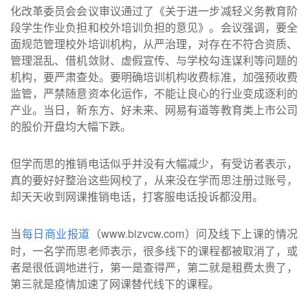
化改革委员会会议审议通过了《关于进一步减轻义务教育阶
段学生作业负担和校外培训负担的意见》。会议强调，要全
面规范管理校外培训机构，从严治理，对存在不符合资质、
管理混乱、借机敛财、虚假宣传、与学校勾连谋利等问题的
机构，要严肃查处。要明确培训机构收费标准，加强预收费
监管，严禁随意资本化运作，不能让良心的行业变成逐利的
产业。当日，新东方、好未来、网易有道等教育类上市公司
的股价开盘均大幅下跌。
但学而思的推销电话似乎并没有大幅减少，有受访者表示，
真的要好好整治这些网校了，从来没在学而思注册过账号，
却天天收到网课推销电话，打客服电话投诉都没用。
当
（www.bizvcw.com）问及线下上课的情况
每日商业报道
时，一名学而思老师表示，很多线下的课程都被取消了，或
者是很低调地进行，第一是查得严，第二就是租费太贵了，
第三就是疫情加速了网课替代线下的课程。