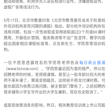
期违规收费、利用学员入读名校进行宣传，涉嫌虚假宣传、
虚假广告等违法行为。
5月17日，北京市教委印发《北京市教育委员会关于检查校
外培训机构发现问题的通报》指出，部分校外培训机构存在
违规问题，包括一次性收取或变相收取超过3个月或60课时
费用、开展低价营销、贩卖焦虑等不当广告宣传、教学内容
超出国家相应课程标准等，点名新东方、学而思等培训机
构。
一位不愿意透露姓名的学而思老师告诉
每日商业报道
（www.bizvcw.com），“学而思最近因为查的很严，所以在
招聘老师的时候，变得很谨慎，甚至让一些年龄比较大的老
师不来补课了，算是变相裁员，这样就不用支付课时费。可
能也是因为收费过高问题，被主管部门警告了，之前招聘的
很多辅导小学生写作业的大学生兼职，现在也全取消了。”
或是受政策消息的影响，昨日，相关教育培训类上市公司股