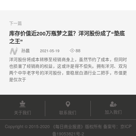
下一篇
库存价值近200万瓶梦之蓝？洋河股份成了“垫底
之王”
2021-05-19
孙晨
88
洋河股份将成本转移至经销商身上，虽然节约了成本，但同时
也损害了经销商的权益，这或许是得不偿失。拥有洋河、双沟
两个中华老字号的洋河股份，曾稳居白酒行业二把手，市值更
是仅次于
加入我们
关于我们
联系我们
Copyright © 2015-2020 《每日商业报道》版权所有 备案号：京ICP
备19053821号-2