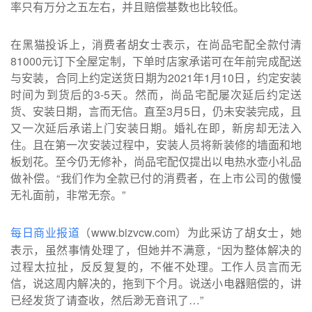
率只有万分之五左右，并且赔偿基数也比较低。
在黑猫投诉上，消费者胡女士表示，在尚品宅配全款付清
81000元订下全屋定制，下单时店家承诺可在年前完成配送
与安装，合同上约定送货日期为2021年1月10日，约定安装
时间为到货后的3-5天。然而，尚品宅配屡次延后约定送
货、安装日期，言而无信。直至3月5日，仍未安装完成，且
又一次延后承诺上门安装日期。婚礼在即，新房却无法入
住。且在第一次安装过程中，安装人员将新装修的墙面和地
板划花。至今仍无修补，尚品宅配仅提出以电热水壶小礼品
做补偿。“我们作为全款已付的消费者，在上市公司的傲慢
无礼面前，非常无奈。”
（www.bizvcw.com）为此采访了胡女士，她
每日商业报道
表示，虽然事情处理了，但她并不满意，“因为整体解决的
过程太拉扯，反反复复的，不催不处理。工作人员言而无
信，说这周内解决的，拖到下个月。说送小电器赔偿的，讲
已经发货了请查收，然后渺无音讯了…”