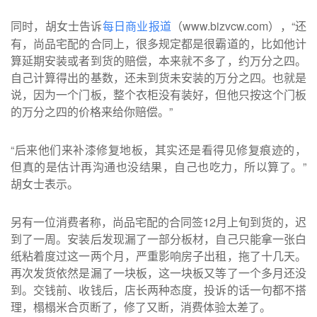
同时，胡女士告诉
（www.bizvcw.com），“还
每日商业报道
有，尚品宅配的合同上，很多规定都是很霸道的，比如他计
算延期安装或者到货的赔偿，本来就不多了，约万分之四。
自己计算得出的基数，还未到货未安装的万分之四。也就是
说，因为一个门板，整个衣柜没有装好，但他只按这个门板
的万分之四的价格来给你赔偿。”
“后来他们来补漆修复地板，其实还是看得见修复痕迹的，
但真的是估计再沟通也没结果，自己也吃力，所以算了。”
胡女士表示。
另有一位消费者称，尚品宅配的合同签12月上旬到货的，迟
到了一周。安装后发现漏了一部分板材，自己只能拿一张白
纸粘着度过这一两个月，严重影响房子出租，拖了十几天。
再次发货依然是漏了一块板，这一块板又等了一个多月还没
到。交钱前、收钱后，店长两种态度，投诉的话一句都不搭
理，榻榻米合页断了，修了又断，消费体验太差了。