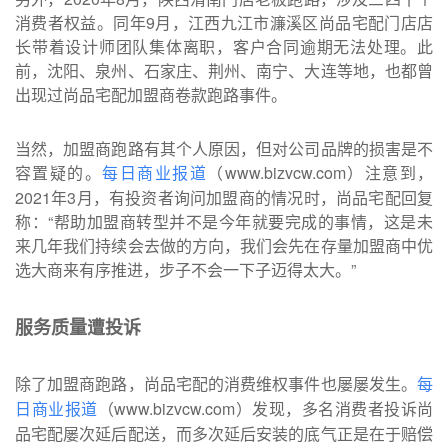
消费者权益。同年9月，江西九江市濂溪区尚品宅配门店店
长带着设计师团队集体离职，客户合同逾期无法处理。此
前，沈阳、泉州、石家庄、荆州、南宁、大连等地，也都曾
出现过尚品宅配加盟商卷款跑路事件。
当然，加盟商跑路有其个人原因，但对公司品牌的损害是不
容置疑的。
（www.bizvcw.com）注意到，
每日商业报道
2021年3月，有投资者询问加盟商的情况时，尚品宅配回复
称：“帮助加盟商转型并不是今年就要完成的事情，这是未
来几年我们持续会去做的方向，我们会先在存量加盟商中优
选大商来有序推进，步子不会一下子迈得太大。”
服务质量遭投诉
除了加盟商跑路，尚品宅配的消费维权事件也屡屡发生。
每
（www.bizvcw.com）发现，多名消费者投诉尚
日商业报道
品宅配屡次延后配送，而多次延后安装的底气正是在于赔偿