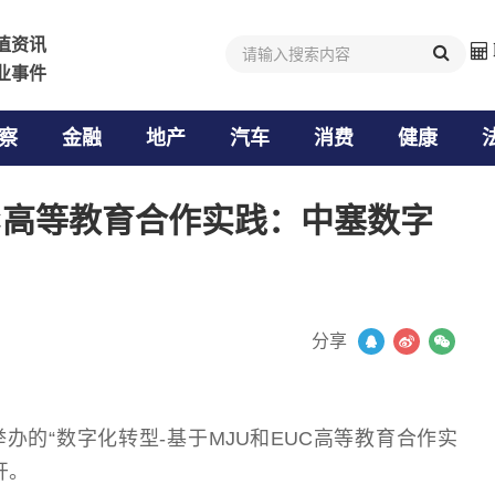
值资讯
值资讯
业事件
业事件
察
金融
地产
汽车
消费
健康
UC高等教育合作实践：中塞数字
分享
办的“数字化转型-基于MJU和EUC高等教育合作实
开。