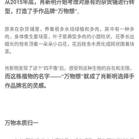
从2015年底，肖新明开始考虑对原有的杂货铺进行转
型，打造了手作品牌“万物想”
。
原来在杂货铺里，养着很多水培绿植和多肉，其中有一种多
肉，身体像生姜块茎，叶子是典型多肉的小圆柱状，花季长出
细长的枝条顶着一朵朵小白花，花后枝条木质化成网状围着块
茎。
肖新明发现了这个“四不像”后，感受到这种生物的自在和无限，
而这株植物的名字——“万物想”就成了肖新明选择手
作品牌名的灵感。
万物本质归一