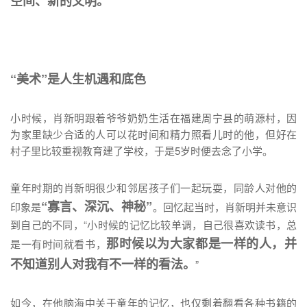
空间、新的文明。”
“美术”是人生机遇和底色
小时候，肖新明跟着爷爷奶奶生活在福建周宁县的萌源村，因
为家里缺少合适的人可以花时间和精力照看儿时的他，但好在
村子里比较重视教育建了学校，于是5岁时便去念了小学。
童年时期的肖新明很少和邻居孩子们一起玩耍，同龄人对他的
“寡言、深沉、神秘”
印象是
。回忆起当时，肖新明并未意识
到自己的不同，“小时候的记忆比较单调，自己很喜欢读书，总
那时候以为大家都是一样的人，并
是一有时间就看书，
不知道别人对我有不一样的看法。
”
如今，在他脑海中关于童年的记忆，也仅剩着翻看各种书籍的