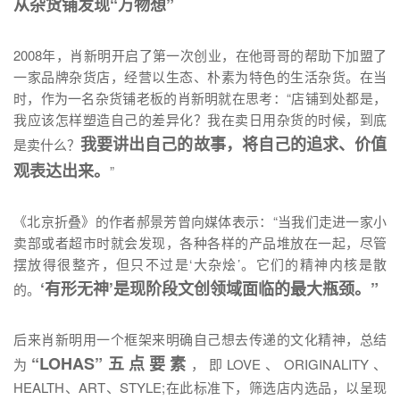
从杂货铺发现“万物想”
2008年，肖新明开启了第一次创业，在他哥哥的帮助下加盟了
一家品牌杂货店，经营以生态、朴素为特色的生活杂货。在当
时，作为一名杂货铺老板的肖新明就在思考：“店铺到处都是，
我应该怎样塑造自己的差异化？我在卖日用杂货的时候，到底
我要讲出自己的故事，将自己的追求、价值
是卖什么？
观表达出来。
”
《北京折叠》的作者郝景芳曾向媒体表示：“当我们走进一家小
卖部或者超市时就会发现，各种各样的产品堆放在一起，尽管
摆放得很整齐，但只不过是‘大杂烩’。它们的精神内核是散
‘有形无神’是现阶段文创领域面临的最大瓶颈。”
的。
后来肖新明用一个框架来明确自己想去传递的文化精神，总结
“LOHAS”五点要素
为
，即LOVE、ORIGINALITY、
HEALTH、ART、STYLE;在此标准下，筛选店内选品，以呈现