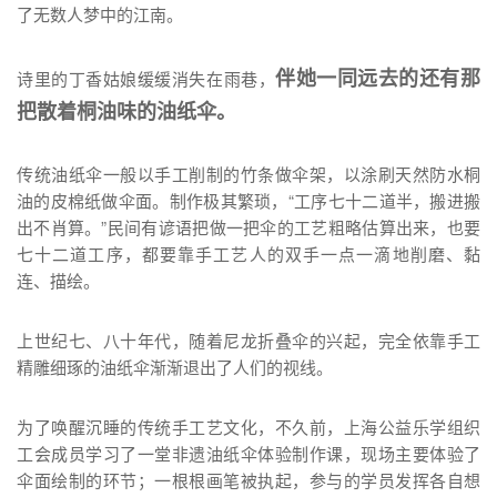
了无数人梦中的江南。
伴她一同远去的还有那
诗里的丁香姑娘缓缓消失在雨巷，
把散着桐油味的油纸伞。
传统油纸伞一般以手工削制的竹条做伞架，以涂刷天然防水桐
油的皮棉纸做伞面。制作极其繁琐，“工序七十二道半，搬进搬
出不肖算。”民间有谚语把做一把伞的工艺粗略估算出来，也要
七十二道工序，都要靠手工艺人的双手一点一滴地削磨、黏
连、描绘。
上世纪七、八十年代，随着尼龙折叠伞的兴起，完全依靠手工
精雕细琢的油纸伞渐渐退出了人们的视线。
为了唤醒沉睡的传统手工艺文化，不久前，上海公益乐学组织
工会成员学习了一堂非遗油纸伞体验制作课，现场主要体验了
伞面绘制的环节；一根根画笔被执起，参与的学员发挥各自想