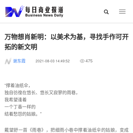
Togg
navig
万物想肖新明：以美术为基，寻找手作可开
拓的新文明
2021-08-03 14:49:52
谢东霞
475
“撑着油纸伞，
独自彷徨在悠长、悠长又寂寥的雨巷，
我希望逢着
一个丁香一样的
结着愁怨的姑娘。”
戴望舒一首《雨巷》，把细雨小巷中撑着油纸伞的姑娘，变成