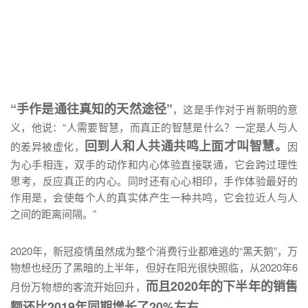
“手作是通往真知的天然途径”
，这是手作对于肖新明的意
义，他说：“人需要智慧，而真正的智慧是什么？一定是人与人
回到人和人共通共鸣上面才叫智慧。
的差异被虚化，
因
为心手相连，双手的动作和内心体验直接联通，它会跨过理性
思考，反应真正的内心。同时还有心心相印，手作体验最好的
作用是，会使每个人的真实体产生一种共鸣，它会拉近人与人
之间的距离间隔。”
2020年，新冠疫情虽然成为整个消费行业都难逃的“黑天鹅”，万
物想也经历了黑暗的上半年，但好在阳光很快照临，从2020年6
而且2020年的下半年的销售
月份万物想的客流开始回升，
额还比2019年同期增长了20%左右。