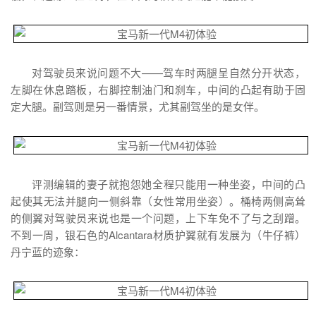
对驾驶员来说问题不大——驾车时两腿呈自然分开状态，
左脚在休息踏板，右脚控制油门和刹车，中间的凸起有助于固
定大腿。副驾则是另一番情景，尤其副驾坐的是女伴。
评测编辑的妻子就抱怨她全程只能用一种坐姿，中间的凸
起使其无法并腿向一侧斜靠（女性常用坐姿）。桶椅两侧高耸
的侧翼对驾驶员来说也是一个问题，上下车免不了与之刮蹭。
不到一周，银石色的Alcantara材质护翼就有发展为（牛仔裤）
丹宁蓝的迹象：