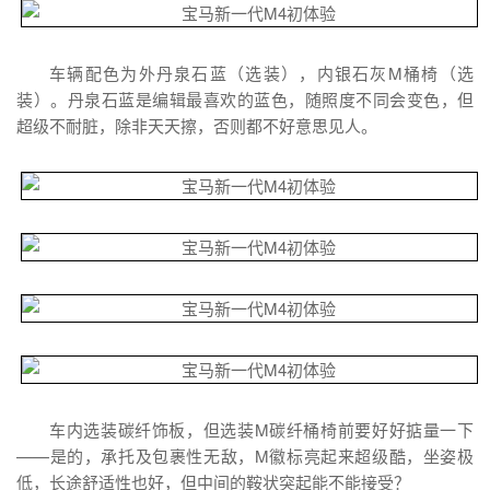
车辆配色为外丹泉石蓝（选装），内银石灰M桶椅（选
装）。丹泉石蓝是编辑最喜欢的蓝色，随照度不同会变色，但
超级不耐脏，除非天天擦，否则都不好意思见人。
车内选装碳纤饰板，但选装M碳纤桶椅前要好好掂量一下
——是的，承托及包裹性无敌，M徽标亮起来超级酷，坐姿极
低，长途舒适性也好，但中间的鞍状突起能不能接受？