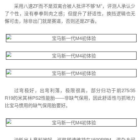
采用八速ZF而不是双离合被人批评不够“M”，评测人承认少
了个性，没有拳拳到肉之感；但提升了舒适性，换挡逻辑也无
懈可击，除非出门就是赛道，否则还是ZF香。
过弯极好，出弯利落，极限很高，部分归功于前275/35
R19的米其林PS2性能胎——非缺气保用，因此舒适性与抓地力
比宝马惯用的缺气保用胎要好。
油耗出人意料地好，巡航转速维持在1500RPM。混杂乡间