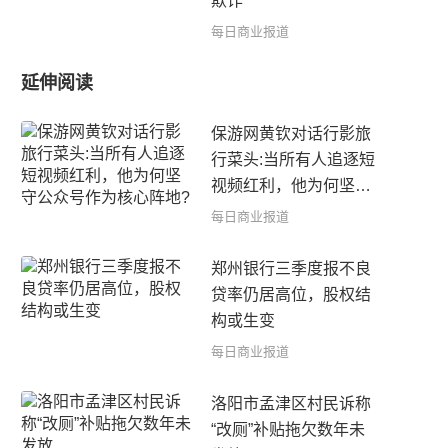
欺诈
每日商业报道
延伸阅读
保游网黄钦对话行影旅
行菜头:当所有人追逐短
视频红利，他为何坚守
公众号作为核心阵地?
每日商业报道
郑州银行三季度报不良
贷率仍居高位，股权结
构或生变
每日商业报道
洛阳市孟津区村民诉称
“改厕”补贴拖欠数年未