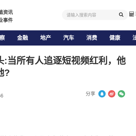
值资讯
值资讯
业事件
业事件
察
金融
地产
汽车
消费
健康
头:当所有人追逐短视频红利，他
地?
分享
66