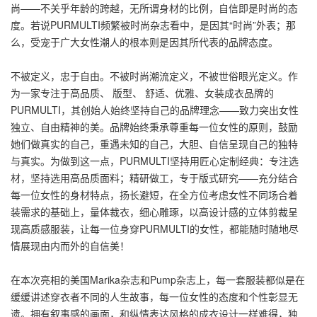
尚——不关乎年龄的跨越，无所谓身材的比例，自信即是时尚的态
度。若说PURMULTI频繁被时尚杂志看中，是因其“时尚”外表；那
么，受宠于广大女性潮人的根本则是因其所代表的品牌态度。
不被定义，忠于自由。不被时尚潮流定义，不被世俗眼光定义。作
为一家专注于高品质、 版型、 舒适、优雅、女装成衣品牌的
PURMULTI，其创始人始终坚持自己的品牌理念——致力突出女性
独立、自由精神的美。品牌始终秉承尊重每一位女性的原则，鼓励
她们做真实的自己，重遇未知的自己，大胆、自信呈现自己的独特
与真实。为做到这一点，PURMULTI坚持用匠心定制经典：专注选
材，坚持选用高品质面料；精研做工，专于版式研究——充分结合
每一位女性的身材特点，扬长避短，在全方位考虑女性不同场合着
装需求的基础上，量体裁衣，细心雕琢，以高设计感的立体剪裁呈
现高质感服装，让每一位身穿PURMULTI的女性，都能随时随地尽
情展现由内而外的自信美！
在本次亮相的美国Marika杂志和Pump杂志上，每一套服装都似是在
缓缓讲述穿衣者不同的人生故事，每一位女性的态度和个性彰显无
遗。拥有叙事感的画面，和纵情表达风格的成衣设计一样难得，独