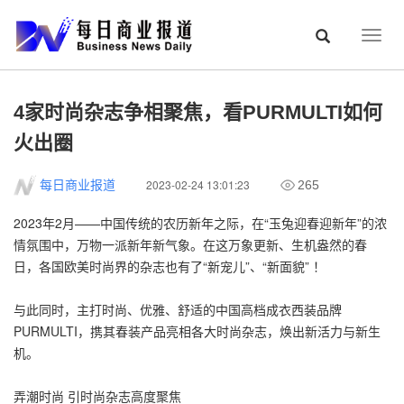
Togg
navig
4家时尚杂志争相聚焦，看PURMULTI如何
火出圈
2023-02-24 13:01:23
每日商业报道
265
2023年2月——中国传统的农历新年之际，在“玉兔迎春迎新年”的浓
情氛围中，万物一派新年新气象。在这万象更新、生机盎然的春
日，各国欧美时尚界的杂志也有了“新宠儿”、“新面貌” ！
与此同时，主打时尚、优雅、舒适的中国高档成衣西装品牌
PURMULTI，携其春装产品亮相各大时尚杂志，焕出新活力与新生
机。
弄潮时尚 引时尚杂志高度聚焦