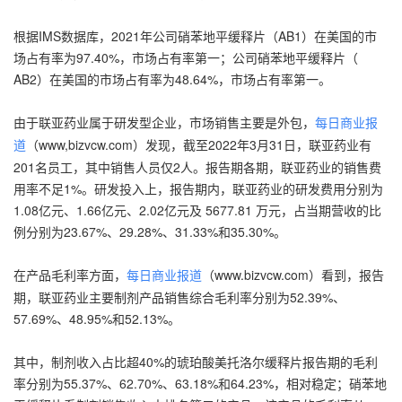
根据IMS数据库，2021年公司硝苯地平缓释片（AB1）在美国的市
场占有率为97.40%，市场占有率第一；公司硝苯地平缓释片（
AB2）在美国的市场占有率为48.64%，市场占有率第一。
由于联亚药业属于研发型企业，市场销售主要是外包，
每日商业报
（www,bizvcw.com）发现，截至2022年3月31日，联亚药业有
道
201名员工，其中销售人员仅2人。报告期各期，联亚药业的销售费
用率不足1%。研发投入上，报告期内，联亚药业的研发费用分别为
1.08亿元、1.66亿元、2.02亿元及 5677.81 万元，占当期营收的比
例分别为23.67%、29.28%、31.33%和35.30%。
在产品毛利率方面，
（www.bizvcw.com）看到，报告
每日商业报道
期，联亚药业主要制剂产品销售综合毛利率分别为52.39%、
57.69%、48.95%和52.13%。
其中，制剂收入占比超40%的琥珀酸美托洛尔缓释片报告期的毛利
率分别为55.37%、62.70%、63.18%和64.23%，相对稳定；硝苯地