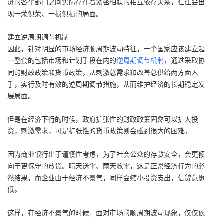
济的各个部门之间实际存在着紧密相联的相互依存关系，往往会出
现一荣俱荣、一损俱损的局面。
建立逆周期调节机制
因此，针对明显的市场经济顺周期波动特征，一个国家应该建立起
一整套的包括市场和计划手段在内的
，通过采取协
逆周期调节机制
同的财政政策和货币政策，从刺激总需求和改善总供给两方面入
手，实行及时有效的逆周期调节措施，从而维护经济的长期稳定发
展局面。
但是在经济下行的时候，政府扩张性的财政政策固然可以扩大投
资，刺激需求，可是扩张性的货币政策则会碰到很大的困难。
因为商业银行出于谨慎性考虑，为了社会公众的存款安全，会更倾
向于更保守的放贷。晴天送伞、雨天收伞，这是正常经济行为的必
然结果，而企业由于经济不景气，同样会缩小投资支出，信贷意愿
低。
这样，在经济不景气的时候，面对市场的顺周期波动现象，仅仅依