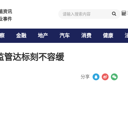
值资讯
值资讯
业事件
业事件
察
金融
地产
汽车
消费
健康
监管达标刻不容缓
分享