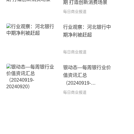
期 打造创新消费场景
每日商业报道
行业观察：河北银行中
期净利被赶超
每日商业报道
银动态—每周银行业价
值资讯汇总
（20240919-
20240920）
每日商业报道