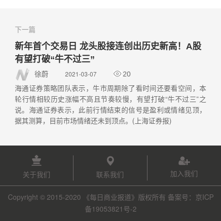
下一篇
新年首个交易日 龙头股接连创出历史新高！A股
有望打破“牛不过三”
2021-03-07
徐蔚
20
海通证券策略团队表示，牛市周期除了看时间还要看空间，本
轮行情相较历史涨幅不高且节奏较慢，有望打破“牛不过三”之
说。海通证券表示，此前行情结束的信号是盈利或情绪见顶，
据其测算，目前市场情绪还未到顶点。(上海证券报)
加入我们
关于我们
联系我们
Copyright © 2015-2020 《每日商业报道》版权所有 备案号：京ICP
备19053821号-2