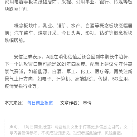
家用电器等板块涨幅居前；采掘、公用事业、银行、传媒等板
块跌幅居前。
概念板块中，乳业、锂矿、水产、白酒等概念板块涨幅居
前；汽车整车、煤炭开采、今日头条、影视、钴矿等概念板块
跌幅居前。
安信证券表示，A股在消化估值后还会回到中期长牛趋势，
下一个进攻窗口期可能是2021年四季度。配置上建议先守住高
景气赛道，如新能源、白酒、军工、化工、医疗等，再关注新
景气上行方向，如电子、计算机、高端制造、传媒、5G应用、
疫情受损行业等。
本文来源：
文章作者： 林倩
每日商业报道
声明：《每日商业报道》网登载此文出于传递更多信息之目的，文
章内容仅供参考，不构成投资建议。投资者据此操作，风险自担。