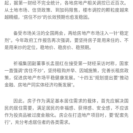
起，据第一财经不完全统计，各地房地产相关调控已近百次。
从土地市场、信贷政策、到加码限售，楼市调控的颗粒度越来
越精细，“房住不炒”的长效预期也愈发稳固。
备受市场关注的全国两会，再给房地产市场注入一针“稳定
剂”。今年政府工作报告再次强调，要坚持房子是用来住的、不
是用来炒的定位，稳地价、稳房价、稳预期。
祈福集团副董事长孟丽红在接受第一财经采访时称，国家
一直强调“房住不炒”，坚持租购并举、因城施策，完善长租房政
策，促进房地产市场平稳健康发展。“十四五”规划提出要“推动
金融、房地产同实体经济均衡发展”。
因此，房子作为满足基本居住需求的载体，首先应解决国
民的居住需要，满足居民的幸福感、获得感、安全感，不应该
作为投资品被过度金融化。房企在打造地产项目时，要“配套先
行”，充分考虑居住者的各类需求。