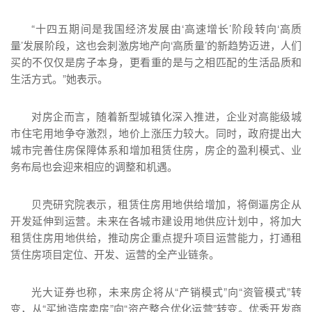
“十四五期间是我国经济发展由‘高速增长’阶段转向‘高质
量’发展阶段，这也会刺激房地产向‘高质量’的新趋势迈进，人们
买的不仅仅是房子本身，更看重的是与之相匹配的生活品质和
生活方式。”她表示。
对房企而言，随着新型城镇化深入推进，企业对高能级城
市住宅用地争夺激烈，地价上涨压力较大。同时，政府提出大
城市完善住房保障体系和增加租赁住房，房企的盈利模式、业
务布局也会迎来相应的调整和机遇。
贝壳研究院表示，租赁住房用地供给增加，将倒逼房企从
开发延伸到运营。未来在各城市建设用地供应计划中，将加大
租赁住房用地供给，推动房企重点提升项目运营能力，打通租
赁住房项目定位、开发、运营的全产业链条。
光大证券也称，未来房企将从“产销模式”向“资管模式”转
变，从“买地造房卖房”向“资产整合优化运营”转变。优秀开发商