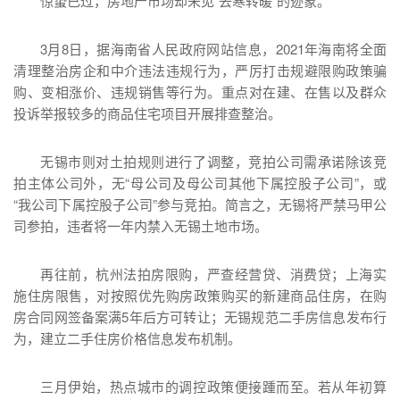
惊蛰已过，房地产市场却未见“去寒转暖”的迹象。
3月8日，据海南省人民政府网站信息，2021年海南将全面
清理整治房企和中介违法违规行为，严厉打击规避限购政策骗
购、变相涨价、违规销售等行为。重点对在建、在售以及群众
投诉举报较多的商品住宅项目开展排查整治。
无锡市则对土拍规则进行了调整，竞拍公司需承诺除该竞
拍主体公司外，无“母公司及母公司其他下属控股子公司”，或
“我公司下属控股子公司”参与竞拍。简言之，无锡将严禁马甲公
司参拍，违者将一年内禁入无锡土地市场。
再往前，杭州法拍房限购，严查经营贷、消费贷；上海实
施住房限售，对按照优先购房政策购买的新建商品住房，在购
房合同网签备案满5年后方可转让；无锡规范二手房信息发布行
为，建立二手住房价格信息发布机制。
三月伊始，热点城市的调控政策便接踵而至。若从年初算