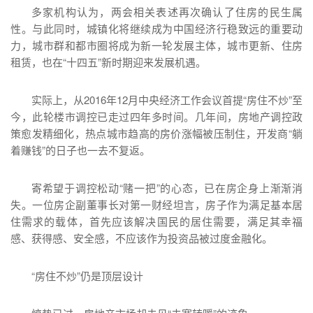
多家机构认为，两会相关表述再次确认了住房的民生属
性。与此同时，城镇化将继续成为中国经济行稳致远的重要动
力，城市群和都市圈将成为新一轮发展主体，城市更新、住房
租赁，也在“十四五”新时期迎来发展机遇。
实际上，从2016年12月中央经济工作会议首提“房住不炒”至
今，此轮楼市调控已走过四年多时间。几年间，房地产调控政
策愈发精细化，热点城市趋高的房价涨幅被压制住，开发商“躺
着赚钱”的日子也一去不复返。
寄希望于调控松动“赌一把”的心态，已在房企身上渐渐消
失。一位房企副董事长对第一财经坦言，房子作为满足基本居
住需求的载体，首先应该解决国民的居住需要，满足其幸福
感、获得感、安全感，不应该作为投资品被过度金融化。
“房住不炒”仍是顶层设计