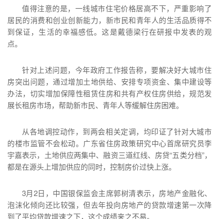
值得注意的是，一线城市住宅价格居高不下，严重影响了
居民的消费和创业创新能力，新市民和青年人的生活品质得不
到保证，生活的幸福感低。这是戴德梁行在研报中发表的观
点。
针对上述问题，今年政府工作报告称，要解决好大城市住
房突出问题，通过增加土地供给、安排专项资金、集中建设等
办法，切实增加保障性租赁住房和共有产权住房供给，规范发
展长租房市场，帮助新市民、青年人等缓解住房困难。
从各地调控动作，到两会相关定调，均印证了针对大城市
的楼市监管不会松动。广东省住房政策研究中心首席研究员李
宇嘉表示，土地供应两集中、融资三道红线、房贷“五类分档”，
都是在源头上增加供应的同时，控制房价过快上涨。
3月2日，中国银保监会主席郭树清表示，房地产金融化、
泡沫化倾向还比较强，但去年投向房地产的贷款增速第一次降
到了平均贷款增速之下，这个成绩来之不易。