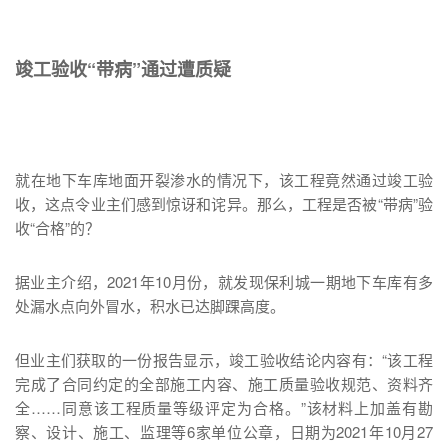
竣工验收“带病”通过遭质疑
就在地下车库地面开裂渗水的情况下，该工程竟然通过竣工验
收，这点令业主们感到惊讶和诧异。那么，工程是否被“带病”验
收“合格”的？
据业主介绍，2021年10月份，就发现保利城一期地下车库有多
处漏水点向外冒水，积水已达脚踝高度。
但业主们获取的一份报告显示，竣工验收结论内容有：“该工程
完成了合同约定的全部施工内容、施工质量验收规范、资料齐
全……同意该工程质量等级评定为合格。”该材料上加盖有勘
察、设计、施工、监理等6家单位公章，日期为2021年10月27