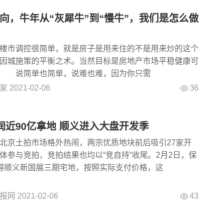
向，牛年从“灰犀牛”到“慢牛”，我们是怎么做
市调控很简单，就是房子是用来住的不是用来炒的这个
因城施策的平衡之术。当然目标是房地产市场平稳健康可
。 说简单也简单，说难也难，因为你只需
36
家
2021-02-06
润近90亿拿地 顺义进入大盘开发季
北京土拍市场格外热闹，两宗优质地块前后吸引27家开
体参与竞拍，竞拍结果也均以“竞自持”收尾。2月2日，保
得顺义新国展三期宅地，按照实际支付价格，这
43
报网
2021-02-06