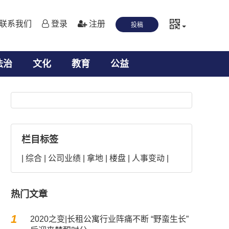
联系我们
登录
注册
投稿
法治
文化
教育
公益
栏目标签
|
综合
|
公司业绩
|
拿地
|
楼盘
|
人事变动
|
热门文章
位
河北鹿泉区
1
2020之变|长租公寓行业阵痛不断 “野蛮生长”