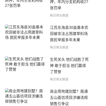
押，年内分支机构收27
张罚单
每日商业报道
江苏东海县30亩基本农
田被非法占用建草料场
居民举报多年未果
每日商业报道
生死关头 他们战胜了死
神 敢于担当 他们赢得
了赞誉
每日商业报道
商业用地建别墅？南通
五山荟坊项目涉嫌违规
销售引争议