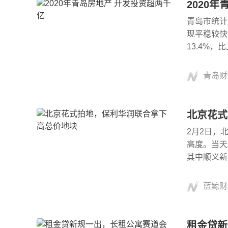
2020
青岛市统计
现平稳较快
13.4%，
比
青岛财
北京花式
2月2日，
高度。当天
其中顺义新
蓝鲸财
租金贷新