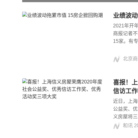
业绩波动
2021年
商报记者不
15家。有
北京商
喜报！上
信访工作
近日，上海
公益奖、优
义房屋将三
和讯
2