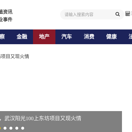
值资讯
值资讯
业事件
业事件
察
金融
地产
汽车
消费
健康
河北深泽县一工程未招标先施工 被指“内定”施工单