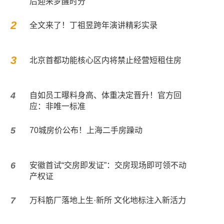
后迎来梦醒时分
2
全文来了！丁祖昱跨年演讲精彩实录
3
北京首都功能核心区内将禁止经营短租住房
4
自如员工曝料身高、体重决定晋升！官方回
应：非唯一标准
5
​70城房价公布！上海二手房躁动
6
安徽首试“交房即发证”：交房现场即可领不动
产权证
7
万科筋厂落地上生·新所 文化地标注入新活力