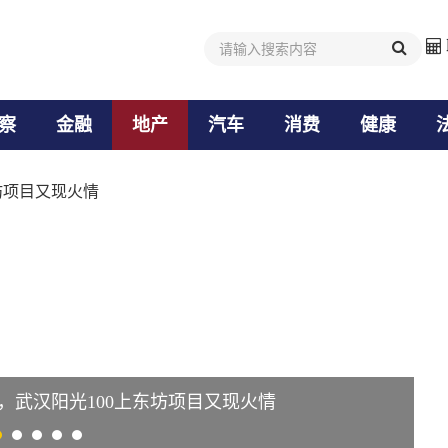
值资讯
值资讯
业事件
业事件
察
金融
地产
汽车
消费
健康
，武汉阳光100上东坊项目又现火情