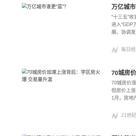
万亿城市
“十三五”
进入“GD
展、协调发
每日经
70城房
70城房价涨幅
但房价上涨
1月，房地
21世