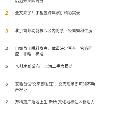
后迎来梦醒时分
2
全文来了！丁祖昱跨年演讲精彩实录
3
北京首都功能核心区内将禁止经营短租住房
4
自如员工曝料身高、体重决定晋升！官方回
应：非唯一标准
5
​70城房价公布！上海二手房躁动
6
安徽首试“交房即发证”：交房现场即可领不动
产权证
7
万科筋厂落地上生·新所 文化地标注入新活力