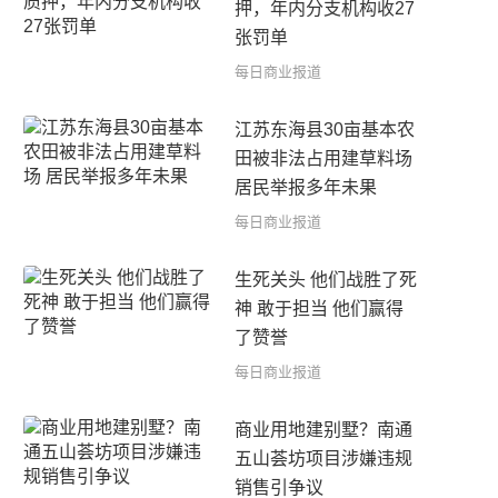
押，年内分支机构收27
张罚单
每日商业报道
江苏东海县30亩基本农
田被非法占用建草料场
居民举报多年未果
每日商业报道
生死关头 他们战胜了死
神 敢于担当 他们赢得
了赞誉
每日商业报道
商业用地建别墅？南通
五山荟坊项目涉嫌违规
销售引争议