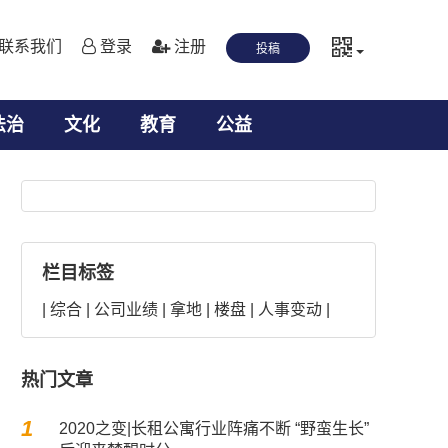
联系我们
登录
注册
投稿
法治
文化
教育
公益
栏目标签
|
综合
|
公司业绩
|
拿地
|
楼盘
|
人事变动
|
热门文章
河北深泽县一工程未招标先施工 被指
1
2020之变|长租公寓行业阵痛不断 “野蛮生长”