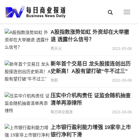
Togg
navig
A股指数涨势如虹 外资却在大举撤
退 透露什么信号？
费天元
2021-03-06
新年首个交易日 龙头股接连创出历
史新高！A股有望打破“牛不过三”
徐蔚
2021-03-06
压实中介机构责任 证监会随机抽查
清单再添律所
每日商业报道
2021-03-06
上市银行盈利能力增强 19家非上市
银行净利下滑