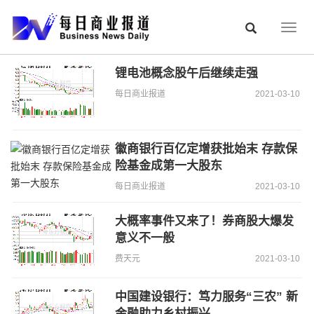
Togg
navig
锂电池概念股午后继续走强
每日商业报道
2021-03-10
徽商银行百亿定增获批始末 存款保
险基金成第一大股东
每日商业报道
2021-03-10
大概率事件又来了！券商股大爆发
意义不一般
费天元
2021-03-10
中国建设银行：笃力服务“三农” 新
金融助力乡村振兴